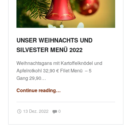
UNSER WEIHNACHTS UND
SILVESTER MENÜ 2022
Weihnachtsgans mit Kartoffelknödel und
Apfelrotkohl 32,90 € Filet Menü – 5
Gang 29,90…
“Unser Weihnachts und Silvester Menü 2022”
Continue reading
…
Comments:
Posted on:
Written by:
Comments:
redlava22
13 Dez. 2022
0