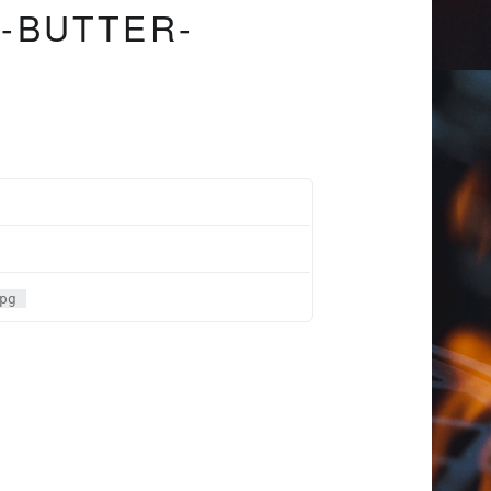
-BUTTER-
pg