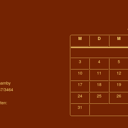
M
D
M
3
4
5
10
11
12
thamby
17
18
19
67/3464
24
25
26
ten:
31
« Mai