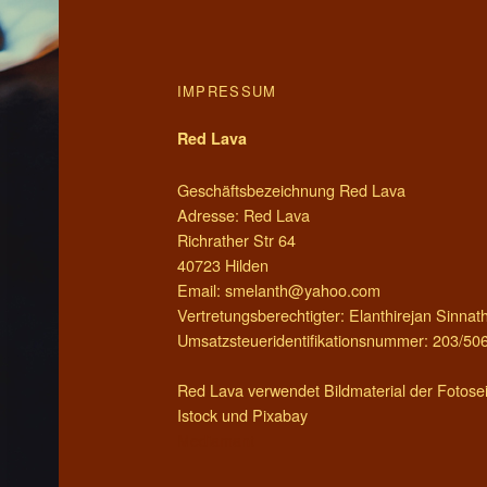
FOOTER SIDEBAR
IMPRESSUM
Red Lava
Geschäftsbezeichnung Red Lava
Adresse: Red Lava
Richrather Str 64
40723 Hilden
Email: smelanth@yahoo.com
Vertretungsberechtigter: Elanthirejan Sinna
Umsatzsteueridentifikationsnummer: 203/50
Red Lava verwendet Bildmaterial der Fotosei
Istock und Pixabay
Mediamant