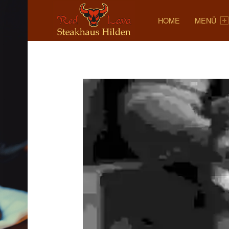
RED LAVA
PRIMARY MENU
SAMPLE__FRESHLY-BAKED-BREAD-WITH-BUTTER-STARTER_LOW – RED LAVA
HOME
MENÜ
RED LAVA STEAKHAUS